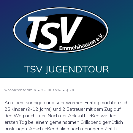
TSV JUGENDTOUR
-
-
wpcontentadmin
2 Juli 2026
4:48
An einem sonnigen und sehr warmen Freitag machten sich
28 Kinder (9-12 Jahre) und 2 Betreuer mit dem Zug auf
den Weg nach Trier. Nach der Ankunft ließen wir den
ersten Tag bei einem gemeinsamen Grillabend gemütlich
ausklingen. Anschließend blieb noch genügend Zeit für